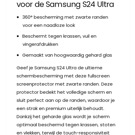
voor de Samsung S24 Ultra
e
p
n
r
p
360° bescherming met zwarte randen
o
r
voor een naadloze look
t
o
e
t
Beschermt tegen krassen, vuil en
c
e
vingerafdrukken
t
c
o
t
Gemaakt van hoogwaardig gehard glas
r
o
G
r
Geef je Samsung S24 Ultra de ultieme
e
G
schermbescherming met deze fullscreen
h
e
a
screenprotector met zwarte randen. Deze
h
r
a
protector bedekt het volledige scherm en
d
r
sluit perfect aan op de randen, waardoor je
G
d
l
een strak en premium uiterlijk behoudt.
G
a
l
Dankzij het geharde glas wordt je scherm
s
a
optimaal beschermd tegen krassen, stoten
-
s
en vlekken, terwijl de touch-responsiviteit
F