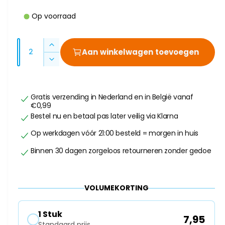
o
h
Op voorraad
r
i
k
m
A
A
Aan winkelwagen toevoegen
b
a
a
a
A
a
n
n
a
l
a
t
t
n
a
e
r
t
Gratis verzending in Nederland en in België vanaf
a
l
€0,99
a
i
p
l
v
Bestel nu en betaal pas later veilig via Klarna
l
n
e
r
v
Op werkdagen vóór 21:00 besteld = morgen in huis
g
r
e
i
h
a
r
Binnen 30 dagen zorgeloos retourneren zonder gedoe
o
l
j
l
g
a
l
e
s
g
n
e
VOLUMEKORTING
e
v
n
r
o
v
1 Stuk
y
7,95
o
o
Standaard prijs