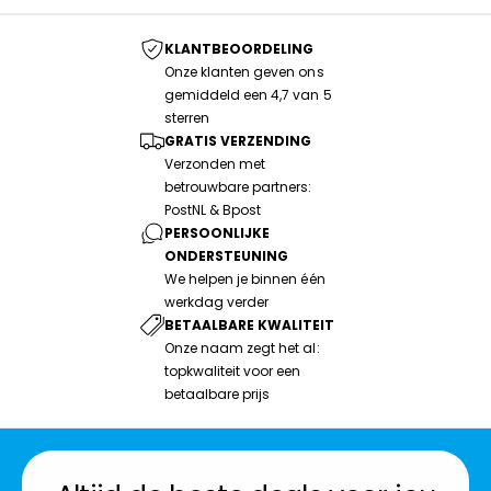
KLANTBEOORDELING
Onze klanten geven ons
gemiddeld een 4,7 van 5
sterren
GRATIS VERZENDING
Verzonden met
betrouwbare partners:
PostNL & Bpost
PERSOONLIJKE
ONDERSTEUNING
We helpen je binnen één
werkdag verder
BETAALBARE KWALITEIT
Onze naam zegt het al:
topkwaliteit voor een
betaalbare prijs