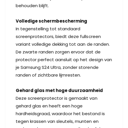
-
u
behouden blijft.
F
l
u
l
l
Volledige schermbescherming
S
l
c
In tegenstelling tot standaard
S
r
c
screenprotectors, biedt deze fullscreen
e
r
variant volledige dekking tot aan de randen.
e
e
De zwarte randen zorgen ervoor dat de
n
e
protector perfect aansluit op het design van
n
je Samsung S24 Ultra, zonder storende
randen of zichtbare lijmresten.
Gehard glas met hoge duurzaamheid
Deze screenprotector is gemaakt van
gehard glas en heeft een hoge
hardheidsgraad, waardoor het bestand is
tegen krassen van sleutels, munten en