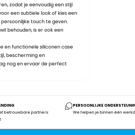
ren, zodat je eenvoudig een stijl
 voor een subtiele look of kies een
persoonlijke touch te geven.
 wil behouden, is er ook een
 en functionele siliconen case
ijl, bescherming en
aag nog en ervaar de perfect
ENDING
PERSOONLIJKE ONDERSTEUNI
t betrouwbare partners:
We helpen je binnen één werk
t