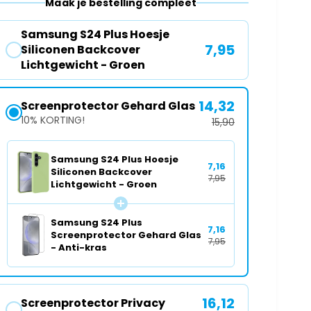
Maak je bestelling compleet
o
v
o
o
r
Samsung S24 Plus Hoesje
o
S
7,95
Siliconen Backcover
r
a
Lichtgewicht - Groen
S
m
a
s
m
14,32
Screenprotector Gehard Glas
u
s
n
10% KORTING!
15,90
u
g
n
S
Samsung S24 Plus Hoesje
g
2
7,16
Siliconen Backcover
S
4
7,95
Lichtgewicht - Groen
2
P
4
l
P
u
Samsung S24 Plus
7,16
l
Screenprotector Gehard Glas
s
7,95
u
- Anti-kras
H
s
o
H
e
o
s
16,12
Screenprotector Privacy
e
j