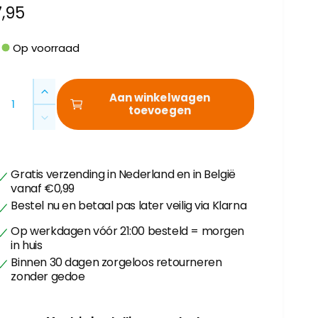
N
7,95
o
Op voorraad
m
A
A
Aan winkelwagen
a
toevoegen
a
A
n
a
t
e
n
a
t
l
p
Gratis verzending in Nederland en in België
a
v
vanaf €0,99
l
e
Bestel nu en betaal pas later veilig via Klarna
v
r
e
Op werkdagen vóór 21:00 besteld = morgen
h
r
in huis
o
l
Binnen 30 dagen zorgeloos retourneren
g
s
a
zonder gedoe
e
g
n
e
v
n