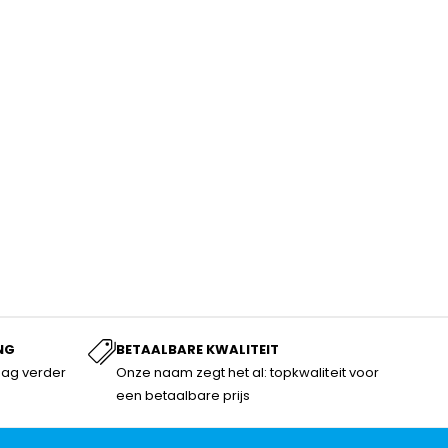
NG
BETAALBARE KWALITEIT
dag verder
Onze naam zegt het al: topkwaliteit voor
een betaalbare prijs