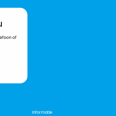
u
lefoon of
Informatie