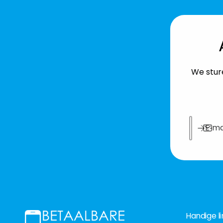
We sture
E‑ma
Handige li