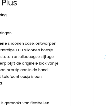
 Plus
ming
ringen
ene
siliconen case, ontworpen
waardige TPU siliconen hoesje
toten en alledaagse slijtage.
rp blijft de originele look van je
on prettig aan in de hand.
t telefoonhoesje is een
d.
 is gemaakt van flexibel en