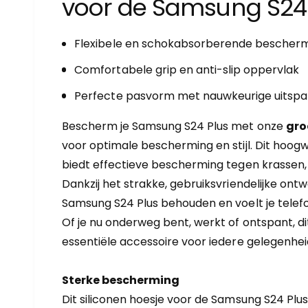
voor de Samsung S24
r
y
-
Flexibele en schokabsorberende bescher
w
Comfortabele grip en anti-slip oppervlak
e
Perfecte pasvorm met nauwkeurige uitspa
e
r
Bescherm je Samsung S24 Plus met onze
gro
g
voor optimale bescherming en stijl. Dit hoog
a
biedt effectieve bescherming tegen krassen, s
v
Dankzij het strakke, gebruiksvriendelijke ontwe
e
Samsung S24 Plus behouden en voelt je telefo
Of je nu onderweg bent, werkt of ontspant, di
essentiële accessoire voor iedere gelegenhei
Sterke bescherming
Dit siliconen hoesje voor de Samsung S24 Plus