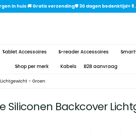
gen in huisㅤㅤ 🚚 Gratis verzendingㅤㅤ🛡️ 30 dagen bedenktijdㅤ⭐
Tablet Accessoires
E-reader Accessoires
Smart
Shop per merk
Kabels
B2B aanvraag
 Lichtgewicht - Groen
 Siliconen Backcover Licht