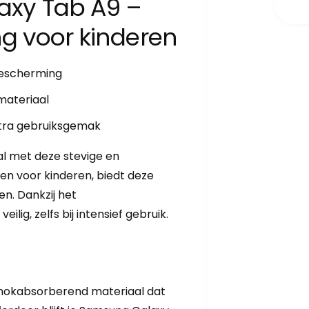
axy Tab A9 –
g voor kinderen
bescherming
materiaal
tra gebruiksgemak
l met deze stevige en
pen voor kinderen, biedt deze
n. Dankzij het
lig, zelfs bij intensief gebruik.
chokabsorberend materiaal dat