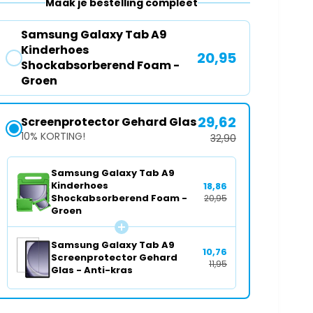
Maak je bestelling compleet
o
v
o
o
r
Samsung Galaxy Tab A9
o
S
Kinderhoes
20,95
r
a
Shockabsorberend Foam -
S
m
Groen
a
s
m
u
s
29,62
n
Screenprotector Gehard Glas
u
g
10% KORTING!
32,90
n
G
g
a
Samsung Galaxy Tab A9
G
l
Kinderhoes
18,86
a
a
Shockabsorberend Foam -
20,95
l
x
Groen
a
y
x
T
Samsung Galaxy Tab A9
y
10,76
a
Screenprotector Gehard
T
11,95
b
Glas - Anti-kras
a
A
b
9
A
K