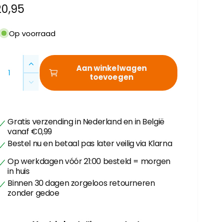
N
20,95
o
Op voorraad
m
A
A
Aan winkelwagen
a
toevoegen
a
A
n
a
t
e
n
a
t
l
p
Gratis verzending in Nederland en in België
a
v
vanaf €0,99
l
e
Bestel nu en betaal pas later veilig via Klarna
v
r
e
Op werkdagen vóór 21:00 besteld = morgen
h
r
in huis
o
l
Binnen 30 dagen zorgeloos retourneren
g
s
a
zonder gedoe
e
g
n
e
v
n