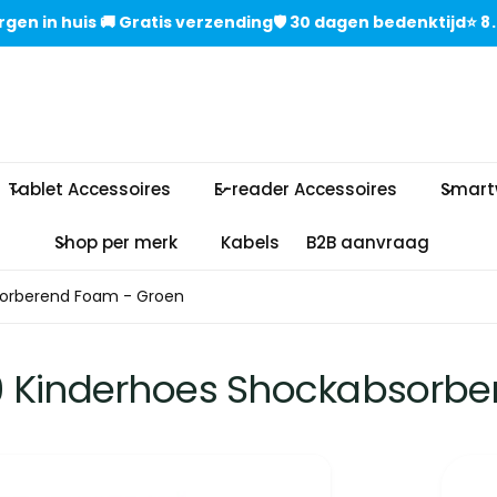
gen in huisㅤㅤ 🚚 Gratis verzendingㅤㅤ🛡️ 30 dagen bedenktijdㅤ⭐
Tablet Accessoires
E-reader Accessoires
Smart
Shop per merk
Kabels
B2B aanvraag
sorberend Foam - Groen
 Kinderhoes Shockabsorbe