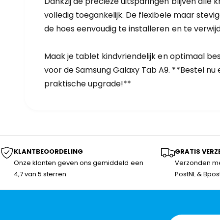
Dankzij de precieze uitsparingen blijven all
volledig toegankelijk. De flexibele maar stevi
de hoes eenvoudig te installeren en te verwijd
Maak je tablet kindvriendelijk en optimaal 
voor de Samsung Galaxy Tab A9. **Bestel nu en
praktische upgrade!**
KLANTBEOORDELING
GRATIS VERZ
Onze klanten geven ons gemiddeld een
Verzonden me
4,7 van 5 sterren
PostNL & Bpos