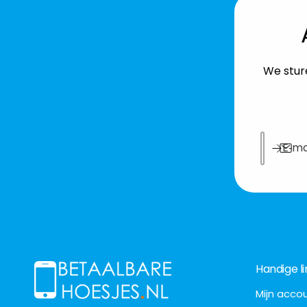
We sture
E‑ma
Handige li
Mijn acco