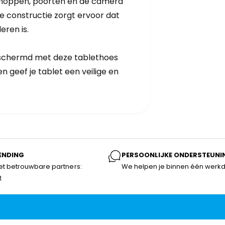
e knoppen, poorten en de camera
ge constructie zorgt ervoor dat
eren is.
beschermd met deze tablethoes
 geef je tablet een veilige en
ENDING
PERSOONLIJKE ONDERSTEUNI
t betrouwbare partners:
We helpen je binnen één werk
t