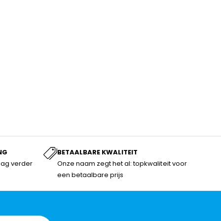
NG
BETAALBARE KWALITEIT
dag verder
Onze naam zegt het al: topkwaliteit voor
een betaalbare prijs