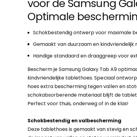
voor de Samsung Gal
r
y
Optimale beschermin
-
w
Schokbestendig ontwerp voor maximale 
e
e
Gemaakt van duurzaam en kindvriendelijk 
r
Handige standaard en draaggreep voor ex
g
Bescherm je Samsung Galaxy Tab A9 optimaa
a
kindvriendelijke tablethoes. Speciaal ontwor
v
hoes extra bescherming tegen vallen en stote
e
schokabsorberende materiaal blijft de tablet vei
Perfect voor thuis, onderweg of in de klas!
Schokbestendig en valbescherming
Deze tablethoes is gemaakt van stevig en s