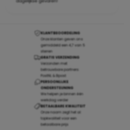
dagelijkse gevaren!
KLANTBEOORDELING
Onze klanten geven ons
gemiddeld een 4,7 van 5
sterren
GRATIS VERZENDING
Verzonden met
betrouwbare partners:
PostNL & Bpost
PERSOONLIJKE
ONDERSTEUNING
We helpen je binnen één
werkdag verder
BETAALBARE KWALITEIT
Onze naam zegt het al:
topkwaliteit voor een
betaalbare prijs