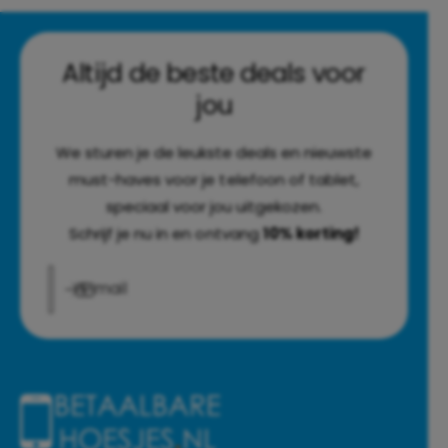
Altijd de beste deals voor
jou
We sturen je de leukste deals en nieuwste
must-haves voor je telefoon of tablet,
speciaal voor jou uitgekozen.
Schrijf je nu in en ontvang
10% korting!
E‑mail