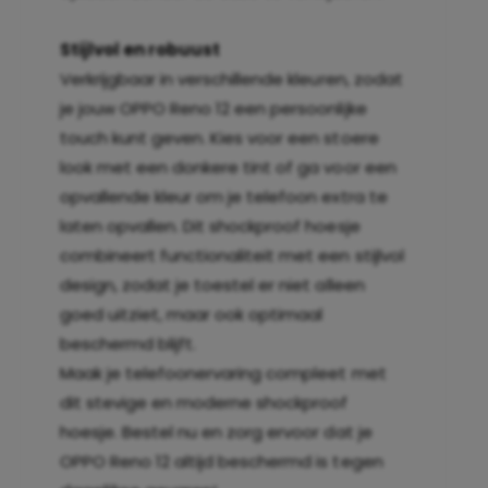
Stijlvol en robuust
Verkrijgbaar in verschillende kleuren, zodat
je jouw OPPO Reno 12 een persoonlijke
touch kunt geven. Kies voor een stoere
look met een donkere tint of ga voor een
opvallende kleur om je telefoon extra te
laten opvallen. Dit shockproof hoesje
combineert functionaliteit met een stijlvol
design, zodat je toestel er niet alleen
goed uitziet, maar ook optimaal
beschermd blijft.
Maak je telefoonervaring compleet met
dit stevige en moderne shockproof
hoesje. Bestel nu en zorg ervoor dat je
OPPO Reno 12 altijd beschermd is tegen