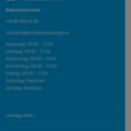
Klantenservice
+31 85 060 51 99
contact@betaalbarehoesjes.nl
Maandag: 09.00 - 17:00
Dinsdag: 09.00 - 17.00
Woensdag: 09.00 - 17.00
Donderdag: 09.00 - 17.00
Vrijdag: 09.00 - 17.00
Zaterdag: Gesloten
Zondag: Gesloten
Handige links