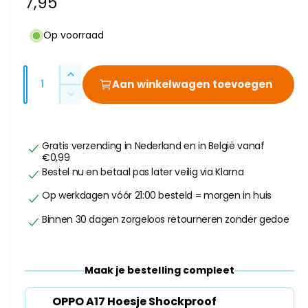
N
7,95
c
o
h
Op voorraad
r
i
k
m
A
A
Aan winkelwagen toevoegen
b
a
a
a
A
a
n
n
a
l
a
t
t
n
a
e
r
t
Gratis verzending in Nederland en in België vanaf
a
l
€0,99
a
i
p
l
v
Bestel nu en betaal pas later veilig via Klarna
l
n
e
r
v
Op werkdagen vóór 21:00 besteld = morgen in huis
g
r
e
i
h
a
r
Binnen 30 dagen zorgeloos retourneren zonder gedoe
o
l
j
l
g
a
l
e
s
g
n
e
Maak je bestelling compleet
e
v
n
r
o
OPPO A17 Hoesje Shockproof
v
y