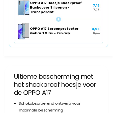
p
OPPO A17 Hoesje Shockproof
o
7,16
r
Backcover Siliconen -
o
7,95
o
Transparant
f
o
B
f
a
B
OPPO A17 Screenprotector
8,96
c
a
Gehard Glas - Privacy
9,95
k
c
c
k
o
c
v
o
e
v
r
e
S
r
i
Ultieme bescherming met
S
l
i
het shockproof hoesje voor
i
l
c
de OPPO A17
i
o
c
n
o
Schokabsorberend ontwerp voor
e
n
maximale bescherming
n
e