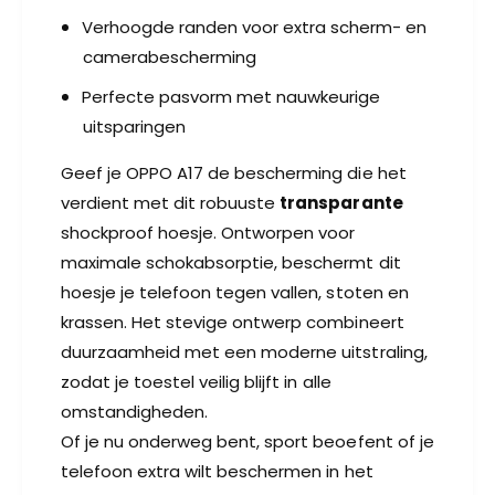
-
n
Verhoogde randen voor extra scherm- en
T
-
camerabescherming
r
T
a
r
Perfecte pasvorm met nauwkeurige
n
a
uitsparingen
s
n
p
s
Geef je OPPO A17 de bescherming die het
a
p
r
verdient met dit robuuste
transparante
a
a
r
shockproof hoesje. Ontworpen voor
n
a
maximale schokabsorptie, beschermt dit
t
n
hoesje je telefoon tegen vallen, stoten en
t
krassen. Het stevige ontwerp combineert
duurzaamheid met een moderne uitstraling,
zodat je toestel veilig blijft in alle
omstandigheden.
Of je nu onderweg bent, sport beoefent of je
telefoon extra wilt beschermen in het