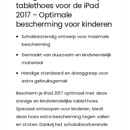
w
r
tablethoes voor de iPad
P
i
e
a
2017 – Optimale
P
e
d
a
bescherming voor kinderen
2
r
d
0
2
g
1
Schokbestendig ontwerp voor maximale
0
a
7
1
bescherming
v
K
7
i
Gemaakt van duurzaam en kindvriendelijk
e
K
n
i
materiaal
d
n
e
Handige standaard en draaggreep voor
d
r
e
extra gebruiksgemak
h
r
o
h
Bescherm je iPad 2017 optimaal met deze
e
o
stevige en kindvriendelijke tablethoes.
s
e
S
Speciaal ontworpen voor kinderen, biedt
s
h
deze hoes extra bescherming tegen vallen
S
o
h
en stoten. Dankzij het schokabsorberende
c
o