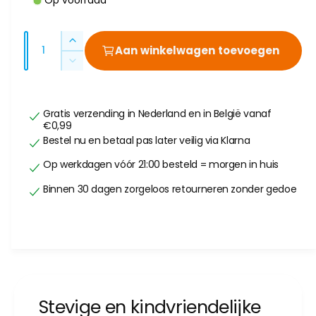
Op voorraad
r
i
k
m
A
A
Aan winkelwagen toevoegen
b
a
a
a
A
a
n
n
a
l
a
t
t
n
a
e
r
t
Gratis verzending in Nederland en in België vanaf
a
l
€0,99
a
i
p
l
v
Bestel nu en betaal pas later veilig via Klarna
l
n
e
r
v
Op werkdagen vóór 21:00 besteld = morgen in huis
g
r
e
i
h
a
r
Binnen 30 dagen zorgeloos retourneren zonder gedoe
o
l
j
l
g
a
l
e
s
g
n
e
e
v
n
r
o
v
y
o
o
-
r
Stevige en kindvriendelijke
o
i