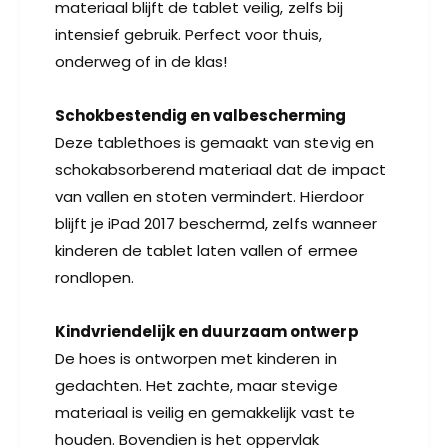
materiaal blijft de tablet veilig, zelfs bij
k
c
a
intensief gebruik. Perfect voor thuis,
k
b
a
onderweg of in de klas!
s
b
o
s
r
Schokbestendig en valbescherming
o
b
Deze tablethoes is gemaakt van stevig en
r
e
b
schokabsorberend materiaal dat de impact
r
e
van vallen en stoten vermindert. Hierdoor
e
r
n
blijft je iPad 2017 beschermd, zelfs wanneer
e
d
n
kinderen de tablet laten vallen of ermee
F
d
rondlopen.
o
F
a
o
m
Kindvriendelijk en duurzaam ontwerp
a
-
m
De hoes is ontworpen met kinderen in
B
-
gedachten. Het zachte, maar stevige
l
B
a
materiaal is veilig en gemakkelijk vast te
l
u
a
houden. Bovendien is het oppervlak