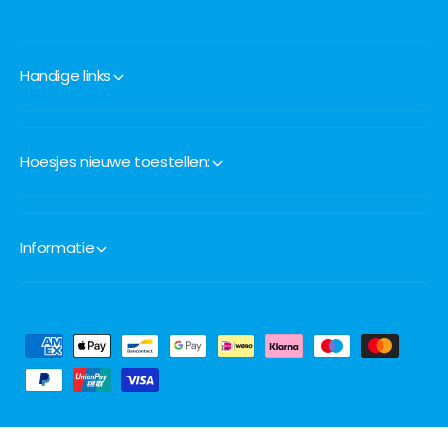
Handige links
Hoesjes nieuwe toestellen:
Informatie
B
e
t
a