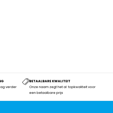
NG
BETAALBARE KWALITEIT
dag verder
Onze naam zegt het al: topkwaliteit voor
een betaalbare prijs