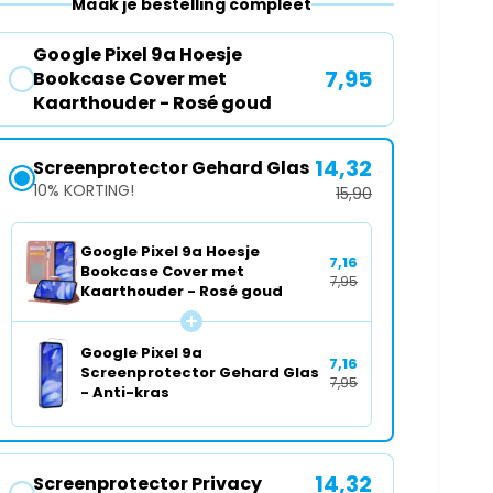
Maak je bestelling compleet
o
v
o
o
r
Google Pixel 9a Hoesje
o
G
7,95
Bookcase Cover met
r
o
Kaarthouder - Rosé goud
G
o
o
g
o
14,32
Screenprotector Gehard Glas
l
g
e
10% KORTING!
15,90
l
P
e
i
Google Pixel 9a Hoesje
P
x
7,16
Bookcase Cover met
i
e
7,95
Kaarthouder - Rosé goud
x
l
e
9
l
a
Google Pixel 9a
7,16
9
Screenprotector Gehard Glas
H
7,95
a
- Anti-kras
o
H
e
o
s
e
j
14,32
Screenprotector Privacy
s
e