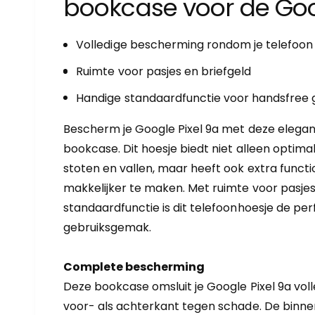
bookcase voor de Goo
r
y
-
Volledige bescherming rondom je telefoon
w
Ruimte voor pasjes en briefgeld
e
Handige standaardfunctie voor handsfree 
e
r
Bescherm je Google Pixel 9a met deze elegan
g
bookcase. Dit hoesje biedt niet alleen optim
a
stoten en vallen, maar heeft ook extra functio
v
makkelijker te maken. Met ruimte voor pasje
e
standaardfunctie is dit telefoonhoesje de per
gebruiksgemak.
Complete bescherming
Deze bookcase omsluit je Google Pixel 9a vo
voor- als achterkant tegen schade. De binnenz