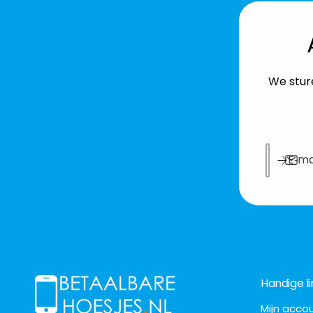
We sture
E‑ma
Handige li
Mijn acco