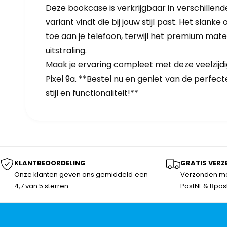
Deze bookcase is verkrijgbaar in verschillende 
variant vindt die bij jouw stijl past. Het slan
toe aan je telefoon, terwijl het premium mate
uitstraling.
Maak je ervaring compleet met deze veelzij
Pixel 9a. **Bestel nu en geniet van de perfe
stijl en functionaliteit!**
KLANTBEOORDELING
GRATIS VERZ
Onze klanten geven ons gemiddeld een
Verzonden me
4,7 van 5 sterren
PostNL & Bpos