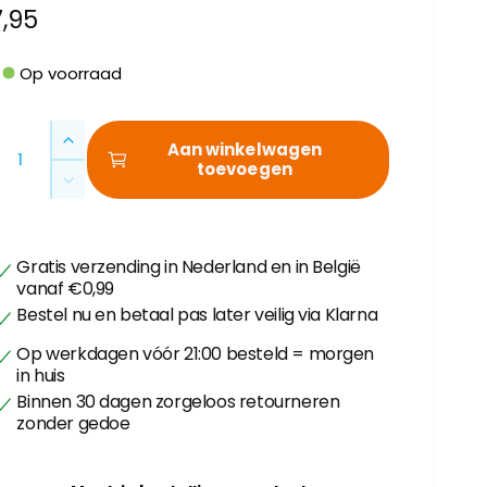
N
7,95
o
Op voorraad
m
A
A
Aan winkelwagen
a
toevoegen
a
A
n
a
t
e
n
a
t
l
p
Gratis verzending in Nederland en in België
a
v
vanaf €0,99
l
e
Bestel nu en betaal pas later veilig via Klarna
v
r
e
Op werkdagen vóór 21:00 besteld = morgen
h
r
in huis
o
l
Binnen 30 dagen zorgeloos retourneren
g
s
a
zonder gedoe
e
g
n
e
v
n