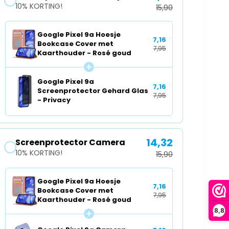
10% KORTING!
j
15,90
B
e
o
B
o
Google Pixel 9a Hoesje
o
7,16
k
Bookcase Cover met
7,95
o
c
Kaarthouder - Rosé goud
k
a
c
s
a
Google Pixel 9a
e
7,16
Screenprotector Gehard Glas
s
C
7,95
- Privacy
e
o
C
v
o
e
v
r
14,32
Screenprotector Camera
e
m
10% KORTING!
15,90
r
e
m
t
e
K
Google Pixel 9a Hoesje
7,16
t
Bookcase Cover met
a
7,95
K
Kaarthouder - Rosé goud
a
a
8,8
r
a
t