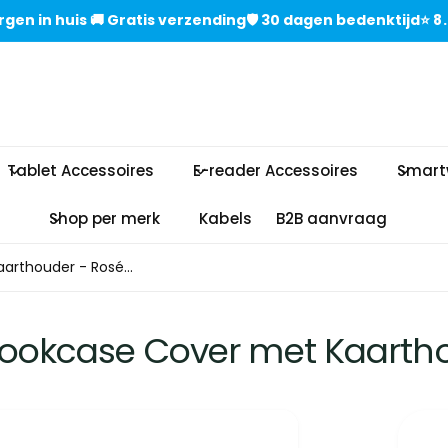
gen in huisㅤㅤ 🚚 Gratis verzendingㅤㅤ🛡️ 30 dagen bedenktijdㅤ⭐
Tablet Accessoires
E-reader Accessoires
Smart
Shop per merk
Kabels
B2B aanvraag
arthouder - Rosé...
 Bookcase Cover met Kaarth