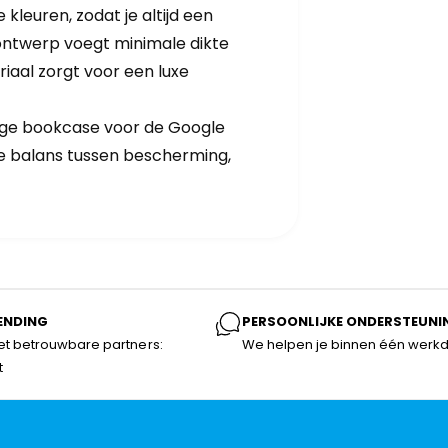
kleuren, zodat je altijd een
ke ontwerp voegt minimale dikte
riaal zorgt voor een luxe
dige bookcase voor de Google
cte balans tussen bescherming,
ENDING
PERSOONLIJKE ONDERSTEUNI
t betrouwbare partners:
We helpen je binnen één werk
t