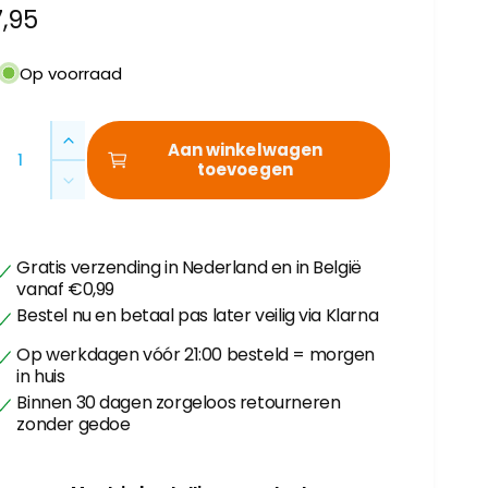
N
7,95
o
Op voorraad
m
A
A
Aan winkelwagen
a
toevoegen
a
A
n
a
t
e
n
a
t
l
p
Gratis verzending in Nederland en in België
a
v
vanaf €0,99
l
e
Bestel nu en betaal pas later veilig via Klarna
v
r
e
Op werkdagen vóór 21:00 besteld = morgen
h
r
in huis
o
l
Binnen 30 dagen zorgeloos retourneren
g
s
a
zonder gedoe
e
g
n
e
v
n