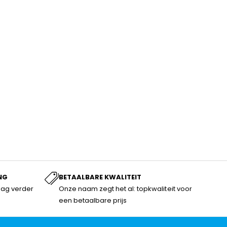
NG
BETAALBARE KWALITEIT
dag verder
Onze naam zegt het al: topkwaliteit voor
een betaalbare prijs