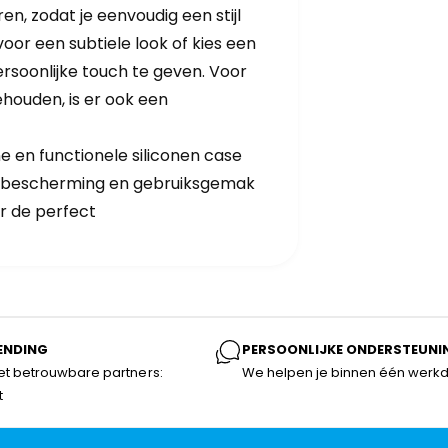
ren, zodat je eenvoudig een stijl
 voor een subtiele look of kies een
ersoonlijke touch te geven. Voor
ehouden, is er ook een
 en functionele siliconen case
ijl, bescherming en gebruiksgemak
ar de perfect
ENDING
PERSOONLIJKE ONDERSTEUNI
t betrouwbare partners:
We helpen je binnen één werk
t