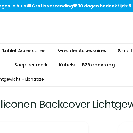
gen in huisㅤㅤ 🚚 Gratis verzendingㅤㅤ🛡️ 30 dagen bedenktijdㅤ⭐
Tablet Accessoires
E-reader Accessoires
Smart
Shop per merk
Kabels
B2B aanvraag
chtgewicht - Lichtroze
iliconen Backcover Lichtgew