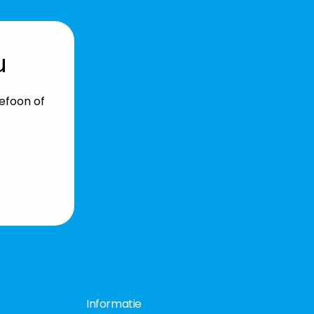
u
lefoon of
Informatie