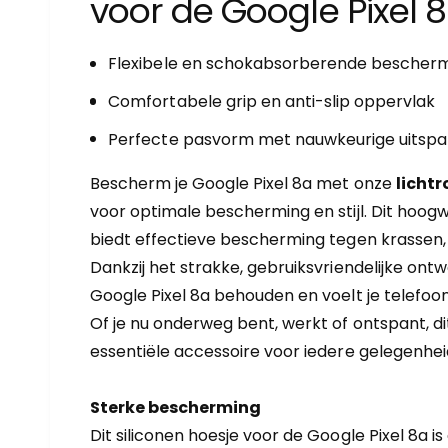
voor de Google Pixel 
r
y
-
Flexibele en schokabsorberende bescher
w
Comfortabele grip en anti-slip oppervlak
e
Perfecte pasvorm met nauwkeurige uitspa
e
r
Bescherm je Google Pixel 8a met onze
lichtr
g
voor optimale bescherming en stijl. Dit hoog
a
biedt effectieve bescherming tegen krassen, s
v
Dankzij het strakke, gebruiksvriendelijke ontwe
e
Google Pixel 8a behouden en voelt je telefoon
Of je nu onderweg bent, werkt of ontspant, di
essentiële accessoire voor iedere gelegenhei
Sterke bescherming
Dit siliconen hoesje voor de Google Pixel 8a i