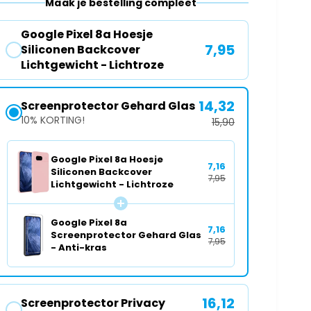
Maak je bestelling compleet
o
v
o
o
r
Google Pixel 8a Hoesje
o
G
7,95
Siliconen Backcover
r
o
Lichtgewicht - Lichtroze
G
o
o
g
o
14,32
Screenprotector Gehard Glas
l
g
e
10% KORTING!
15,90
l
P
e
i
Google Pixel 8a Hoesje
P
x
7,16
Siliconen Backcover
i
e
7,95
Lichtgewicht - Lichtroze
x
l
e
8
l
a
Google Pixel 8a
7,16
8
Screenprotector Gehard Glas
H
7,95
a
- Anti-kras
o
H
e
o
s
e
j
16,12
Screenprotector Privacy
s
e