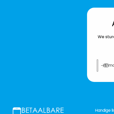
We sture
E‑ma
Handige li