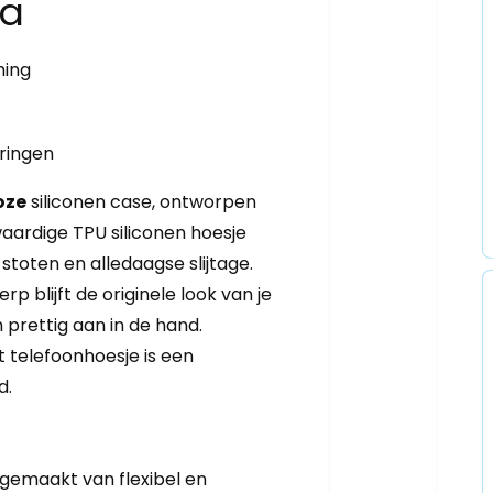
8a
ming
ringen
oze
siliconen case, ontworpen
waardige TPU siliconen hoesje
toten en alledaagse slijtage.
rp blijft de originele look van je
 prettig aan in de hand.
t telefoonhoesje is een
d.
s gemaakt van flexibel en